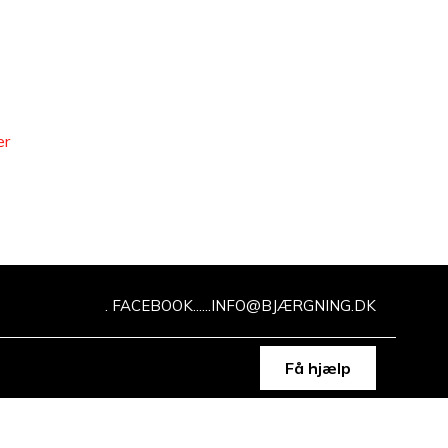
er
.
FACEBOOK
.....
.
INFO@BJÆRGNING.DK
Få hjælp