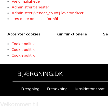
Vælg muligheder
Administrer tjenester
Administrer {vendor_count} leverandører
Læs mere om disse formål
Accepter cookies
Kun funktionelle
Se
Cookiepolitik
Cookiepolitik
Cookiepolitik
BJÆRGNING.DK
Bjærgning
Fritrækning
Maskintransport
Velkommen til