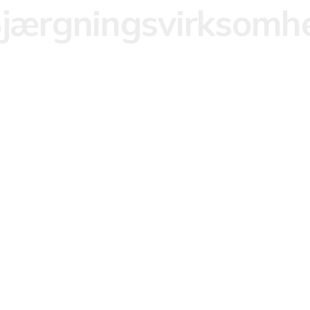
jærgningsvirksomh