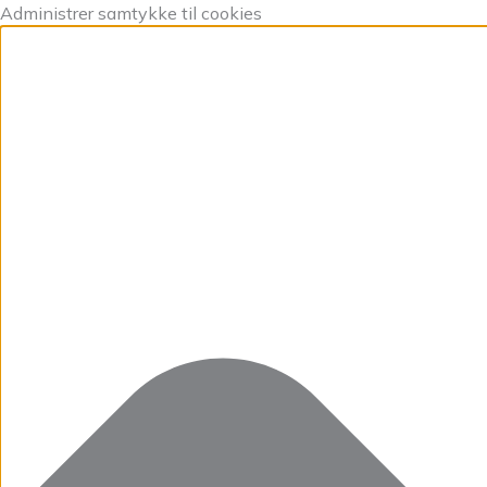
Gå
Marketing
Statistikker
Præferencer
Funktionsdygtig
Administrer samtykke til cookies
til
indholdet