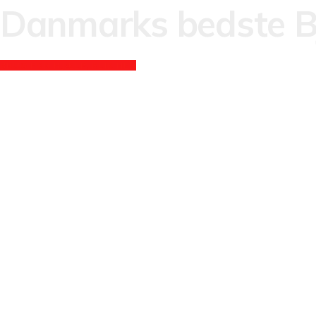
Danmarks bedste B
BRUG FOR HJÆLP, KLIK HER