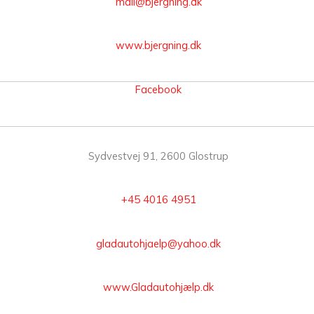
mail@bjergning.dk
www.bjergning.dk
Facebook
Sydvestvej 91, 2600 Glostrup
+45
4016 4951
gladautohjaelp@yahoo.dk
www.Gladautohjælp.dk