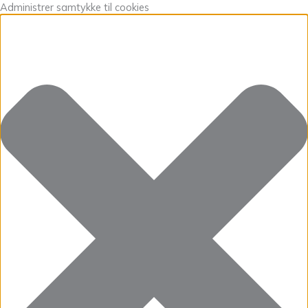
Gå
Marketing
Statistikker
Præferencer
Funktionsdygtig
Administrer samtykke til cookies
til
indholdet